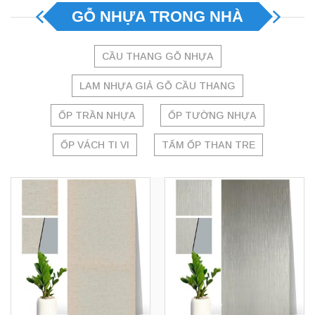
GỖ NHỰA TRONG NHÀ
CẦU THANG GỖ NHỰA
LAM NHỰA GIẢ GỖ CẦU THANG
ỐP TRẦN NHỰA
ỐP TƯỜNG NHỰA
ỐP VÁCH TI VI
TẤM ỐP THAN TRE