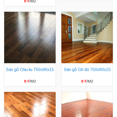
0
₫
Sàn gỗ Chiu liu 750x90x15
Sàn gỗ Gõ đỏ 750x90x15
0
₫
0
₫