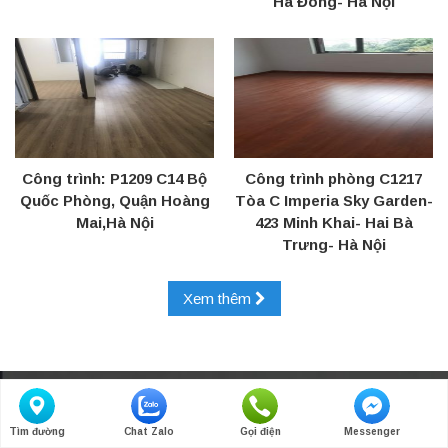
Hà Đông- Hà Nội
Công trình: P1209 C14 Bộ
Công trình phòng C1217
Quốc Phòng, Quận Hoàng
Tòa C Imperia Sky Garden-
Mai,Hà Nội
423 Minh Khai- Hai Bà
Trưng- Hà Nội
Xem thêm
THÔNG TIN LIÊN HỆ
Tìm đường
Chat Zalo
Gọi điện
Messenger