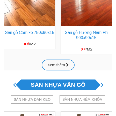
Sàn gỗ Căm xe 750x90x15
Sàn gỗ Hương Nam Phi
900x90x15
0
₫
0
₫
Xem thêm
SÀN NHỰA VÂN GỖ
SÀN NHỰA DÁN KEO
SÀN NHỰA HÈM KHÓA