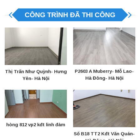
CÔNG TRÌNH ĐÃ THI CÔNG
P2603 A Muberry- Mỗ Lao-
Thị Trấn Như Quỳnh- Hưng
Hà Đông- Hà Nội
Yên- Hà Nội
hòng 812 vp2 kđt linh đàm
Số B18 TT2 Kđt Văn Quán-